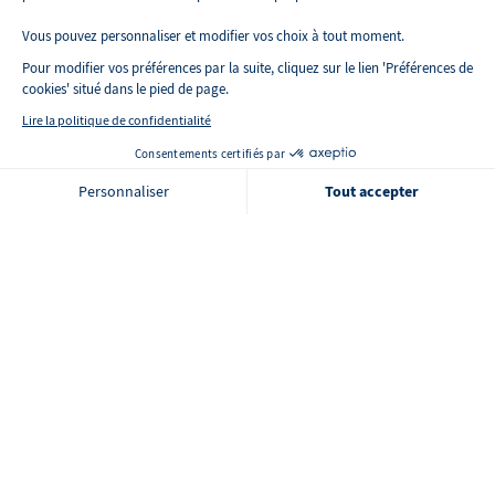
La maladie d'Alzheimer
Vous pouvez personnaliser et modifier vos choix à tout moment.
La maladie de Parkinson
Pour modifier vos préférences par la suite, cliquez sur le lien 'Préférences de
cookies' situé dans le pied de page.
Lire la politique de confidentialité
Nos aides à domicile
Consentements certifiés par
🍪 Cookies
L'aide au lever
Personnaliser
Tout accepter
Axeptio consent
Plateforme de Gestion du Consentement : Personnalisez vos O
L'aide à la toilette
Notre plateforme vous permet d'adapter et de gérer vos paramètr
L'aide à l'habillage
Ménage et entretien du domicile
La garde de nuit
Auxiliaire de vie à domicile