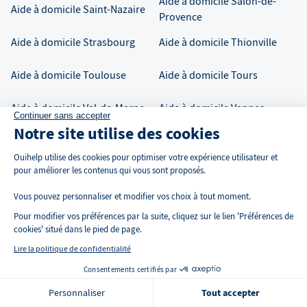
Aide à domicile
Salon-de-
Aide à domicile
Saint-Nazaire
Provence
Aide à domicile
Strasbourg
Aide à domicile
Thionville
Aide à domicile
Toulouse
Aide à domicile
Tours
Aide à domicile
Val-de-Marne
Aide à domicile
Vannes
Continuer sans accepter
Notre site utilise des cookies
Aide à domicile
Versailles
Aide à domicile
Vertou
Ouihelp utilise des cookies pour optimiser votre expérience utilisateur et
pour améliorer les contenus qui vous sont proposés.
Aide à domicile
Villeurbanne
Vous pouvez personnaliser et modifier vos choix à tout moment.
Pour modifier vos préférences par la suite, cliquez sur le lien 'Préférences de
Nos conseils
cookies' situé dans le pied de page.
L'Allocation Personnalisée d'Autonomie
Lire la politique de confidentialité
Consentements certifiés par
La Majoration pour Tierce Personne
🍪 Cookies
Personnaliser
Tout accepter