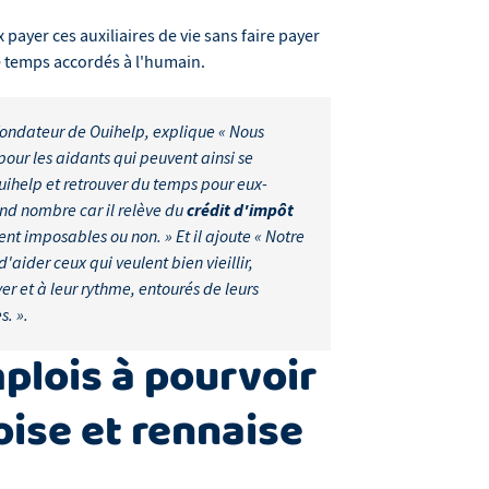
payer ces auxiliaires de vie sans faire payer
de temps accordés à l'humain.
ofondateur de Ouihelp, explique «
Nous
our les aidants qui peuvent ainsi se
Ouihelp et retrouver du temps pour eux-
and nombre car il relève du
crédit d'impôt
ient imposables ou non.
» Et il ajoute «
Notre
'aider ceux qui veulent bien vieillir,
r et à leur rythme, entourés de leurs
s.
».
plois à pourvoir
loise et rennaise