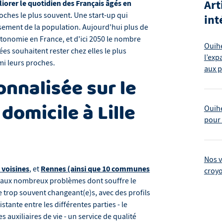
Art
iorer le quotidien des Français âgés en
roches le plus souvent. Une start-up qui
int
issement de la population. Aujourd'hui plus de
tonomie en France, et d'ici 2050 le nombre
Ouihe
es souhaitent rester chez elles le plus
l’exp
mi leurs proches.
aux 
nnalisée sur le
domicile à Lille
Ouihe
pour 
Nos v
 voisines
Rennes (ainsi que 10 communes
, et
croy
n aux nombreux problèmes dont souffre le
ie trop souvent changeant(e)s, avec des profils
ante entre les différentes parties - le
es auxiliaires de vie - un service de qualité