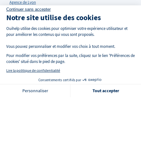
Agence de Lyon
Continuer sans accepter
Notre site utilise des cookies
NOS CONSEILS
Ouihelp utilise des cookies pour optimiser votre expérience utilisateur et
pour améliorer les contenus qui vous sont proposés.
L'Allocation Personnalisée d'Autonomie
Vous pouvez personnaliser et modifier vos choix à tout moment.
La Majoration pour Tierce Personne
Pour modifier vos préférences par la suite, cliquez sur le lien 'Préférences de
cookies' situé dans le pied de page.
La grille AGGIR
Lire la politique de confidentialité
La maladie d'Alzheimer
Consentements certifiés par
Faites votre demande
🍪 Cookies
Personnaliser
Tout accepter
La maladie de Parkinson
Axeptio consent
Plateforme de Gestion du Consentement : Personnalisez vos O
Notre plateforme vous permet d'adapter et de gérer vos paramètr
NOS ACTIVITÉS
L'aide au lever