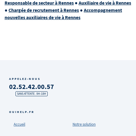
Responsable de secteur à Rennes
●
Auxiliaire de vie à Rennes
●
Chargée de recrutement à Rennes
●
Accompagnement
nouvelles auxiliaires de vie à Rennes
APPELEZ-NOUS
02.52.42.00.57
SANS ATTENTE . 9H-18H
OUIHELP.FR
Accueil
Notre solution