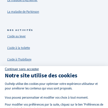
La maladie d'Alzheimer
La maladie de Parkinson
NOS ACTIVITÉS
L'aide au lever
L'aide à la toilette
L'aide à l'habillage
Continuer sans accepter
Ménage et entretien du domicile
Notre site utilise des cookies
Entretien du linge
Ouihelp utilise des cookies pour optimiser votre expérience utilisateur et
pour améliorer les contenus qui vous sont proposés.
La garde de nuit
Vous pouvez personnaliser et modifier vos choix à tout moment.
Pour modifier vos préférences par la suite, cliquez sur le lien 'Préférences de