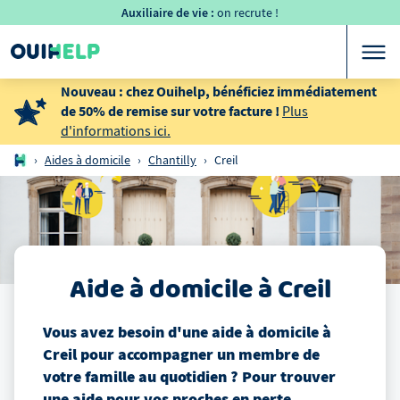
Auxiliaire de vie :
on recrute !
Nouveau : chez Ouihelp, bénéficiez immédiatement
de 50% de remise sur votre facture !
Plus
d'informations ici.
›
Aides à domicile
›
Chantilly
›
Creil
Aide à domicile
à
Creil
Vous avez besoin d'une aide à domicile
à
Creil
pour accompagner un membre de
votre famille au quotidien ? Pour trouver
une aide pour vos proches en perte