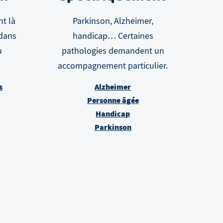
nt là
Parkinson, Alzheimer,
 dans
handicap… Certaines
u
pathologies demandent un
accompagnement particulier.
s
Alzheimer
Personne âgée
Handicap
Parkinson