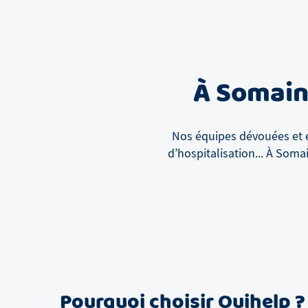
À
Somai
Nos équipes dévouées et e
d’hospitalisation...
À
Soma
Pourquoi choisir Ouihelp ?