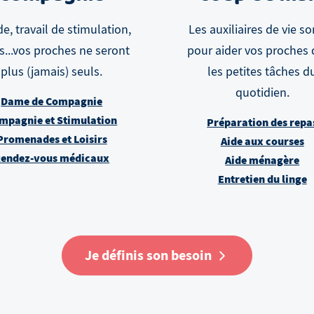
e, travail de stimulation,
Les auxiliaires de vie so
rs...vos proches ne seront
pour aider vos proches
plus (jamais) seuls.
les petites tâches d
quotidien.
Dame de Compagnie
mpagnie et Stimulation
Préparation des repa
Promenades et Loisirs
Aide aux courses
endez-vous médicaux
Aide ménagère
Entretien du linge
Je définis son besoin