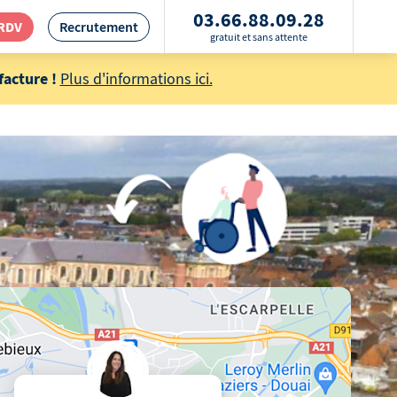
03.66.88.09.28
 RDV
Recrutement
gratuit et sans attente
acture !
Plus d'informations ici.