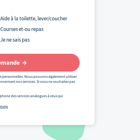
Votre téléphone
*
Aide à la toilette, lever/coucher
Courses et-ou repas
Votre email
Je ne sais pas
demande
Votre code postal
*
s personnelles. Nous pouvons également utiliser
ncernant nos services. Si vous ne souhaitez pas
phone des services analogues à ceux qui
Précédent
uihelp