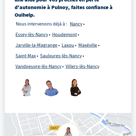
d'autonomie
à
Pulnoy
, faites confiance à
Ouihelp.
Nous intervenons déjà à :
Nancy
Essey-lès-Nancy
Houdemont
Jarville-la-Magrange
Laxou
Maxéville
Saint-Max
Saulxures-lès-Nancy
Vandoeuvre-lès-Nancy
Villers-lès-Nancy