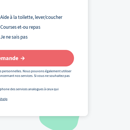
Votre téléphone
*
Aide à la toilette, lever/coucher
Courses et-ou repas
Votre email
Je ne sais pas
demande
Votre code postal
*
s personnelles. Nous pouvons également utiliser
ncernant nos services. Si vous ne souhaitez pas
phone des services analogues à ceux qui
Précédent
uihelp