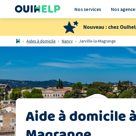
Nos services
Nos agence
Nouveau : chez Ouihel
›
Aides à domicile
›
Nancy
›
Jarville-la-Magrange
Aide à domicile
Magrange