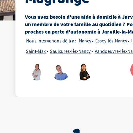
Vous avez besoin d'une aide à domicile
à
Jarv
un membre de votre famille au quotidien ? Po
proches en perte d'autonomie
à
Jarville-la-
Nous intervenons déjà à :
Nancy
Essey-lès-Nancy
Saint-Max
Saulxures-lès-Nancy
Vandoeuvre-lès-Na