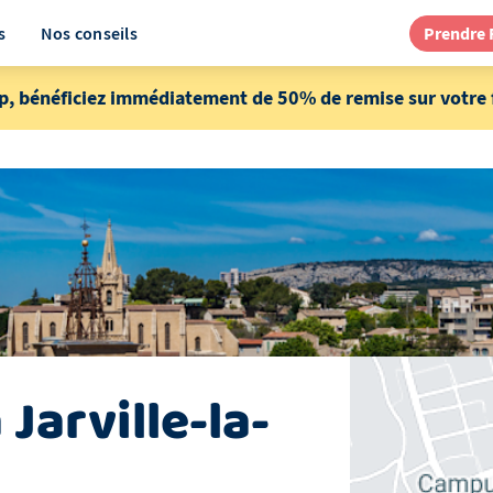
s
Nos conseils
Prendre
p, bénéficiez immédiatement de 50% de remise sur votre f
à
Jarville-la-