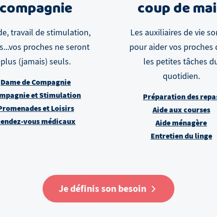
compagnie
coup de ma
e, travail de stimulation,
Les auxiliaires de vie so
rs...vos proches ne seront
pour aider vos proches
plus (jamais) seuls.
les petites tâches d
quotidien.
Dame de Compagnie
mpagnie et Stimulation
Préparation des repa
Promenades et Loisirs
Aide aux courses
endez-vous médicaux
Aide ménagère
Entretien du linge
Je définis son besoin