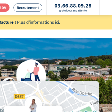
03.66.88.09.28
 RDV
Recrutement
gratuit et sans attente
acture !
Plus d'informations ici.