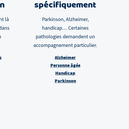
in
spécifiquement
nt là
Parkinson, Alzheimer,
 dans
handicap… Certaines
u
pathologies demandent un
accompagnement particulier.
s
Alzheimer
Personne âgée
Handicap
Parkinson