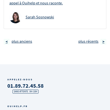
appel à Ouihelp et nous raconte.
Sarah Sosnowski
<
plus anciens
plus récents
>
APPELEZ-NOUS
01.89.72.45.58
SANS ATTENTE . 9H-18H
OUIHELP.FR