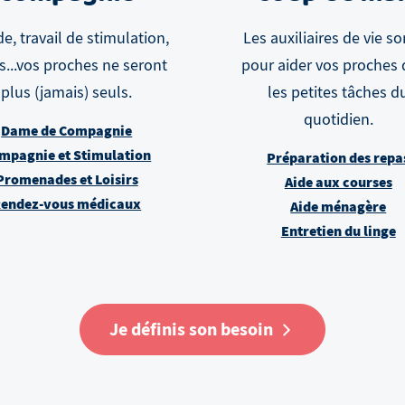
e, travail de stimulation,
Les auxiliaires de vie so
rs...vos proches ne seront
pour aider vos proches
plus (jamais) seuls.
les petites tâches d
quotidien.
Dame de Compagnie
mpagnie et Stimulation
Préparation des repa
Promenades et Loisirs
Aide aux courses
endez-vous médicaux
Aide ménagère
Entretien du linge
Je définis son besoin