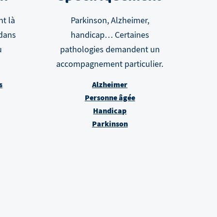
nt là
Parkinson, Alzheimer,
 dans
handicap… Certaines
u
pathologies demandent un
accompagnement particulier.
s
Alzheimer
Personne âgée
Handicap
Parkinson