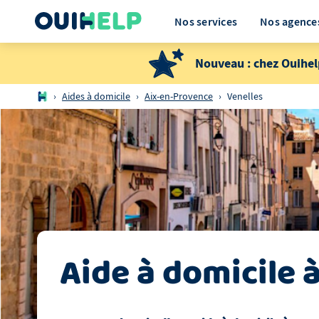
Nos services
Nos agence
Nouveau : chez Ouihel
›
Aides à domicile
›
Aix-en-Provence
›
Venelles
Aide à domicile