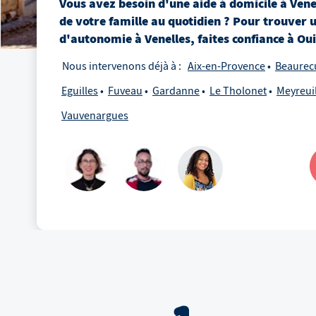
Vous avez besoin d'une aide à domicile
à
Vene
de votre famille au quotidien ? Pour trouver 
d'autonomie
à
Venelles
, faites confiance à Ou
Nous intervenons déjà à :
Aix-en-Provence
Beaurec
Eguilles
Fuveau
Gardanne
Le Tholonet
Meyreui
Vauvenargues