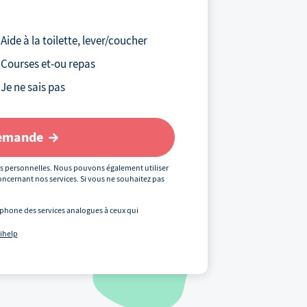
Votre téléphone
*
Aide à la toilette, lever/coucher
Courses et-ou repas
Votre email
Je ne sais pas
demande
Votre code postal
*
s personnelles. Nous pouvons également utiliser
ncernant nos services. Si vous ne souhaitez pas
phone des services analogues à ceux qui
Précédent
uihelp