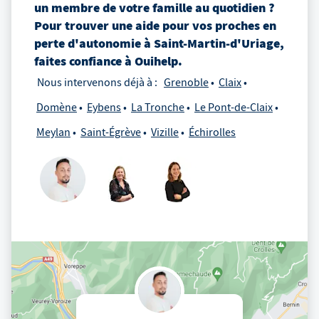
un membre de votre famille au quotidien ?
Pour trouver une aide pour vos proches en
perte d'autonomie
à
Saint-Martin-d'Uriage
,
faites confiance à Ouihelp.
Nous intervenons déjà à :
Grenoble
Claix
Domène
Eybens
La Tronche
Le Pont-de-Claix
Meylan
Saint-Égrève
Vizille
Échirolles