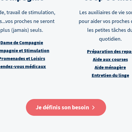
e, travail de stimulation,
Les auxiliaires de vie so
rs...vos proches ne seront
pour aider vos proches
plus (jamais) seuls.
les petites tâches d
quotidien.
Dame de Compagnie
mpagnie et Stimulation
Préparation des repa
Promenades et Loisirs
Aide aux courses
endez-vous médicaux
Aide ménagère
Entretien du linge
Je définis son besoin