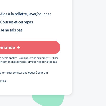
Votre téléphone
*
Aide à la toilette, lever/coucher
Courses et-ou repas
Votre email
Je ne sais pas
demande
Votre code postal
*
s personnelles. Nous pouvons également utiliser
ncernant nos services. Si vous ne souhaitez pas
phone des services analogues à ceux qui
Précédent
uihelp