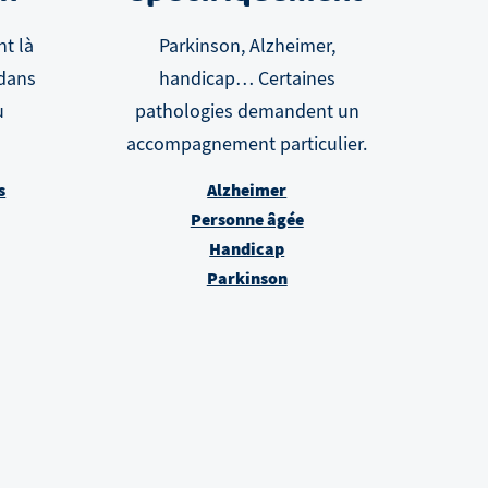
nt là
Parkinson, Alzheimer,
 dans
handicap… Certaines
u
pathologies demandent un
accompagnement particulier.
s
Alzheimer
Personne âgée
Handicap
Parkinson