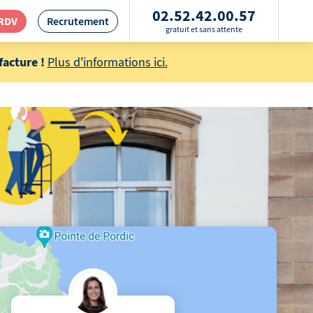
02.52.42.00.57
 RDV
Recrutement
gratuit et sans attente
acture !
Plus d'informations ici.