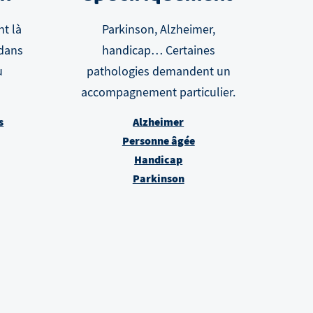
nt là
Parkinson, Alzheimer,
 dans
handicap… Certaines
u
pathologies demandent un
accompagnement particulier.
s
Alzheimer
Personne âgée
Handicap
Parkinson