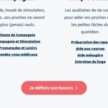
e, travail de stimulation,
Les auxiliaires de vie so
rs...vos proches ne seront
pour aider vos proches
plus (jamais) seuls.
les petites tâches d
quotidien.
Dame de Compagnie
mpagnie et Stimulation
Préparation des repa
Promenades et Loisirs
Aide aux courses
endez-vous médicaux
Aide ménagère
Entretien du linge
Je définis son besoin