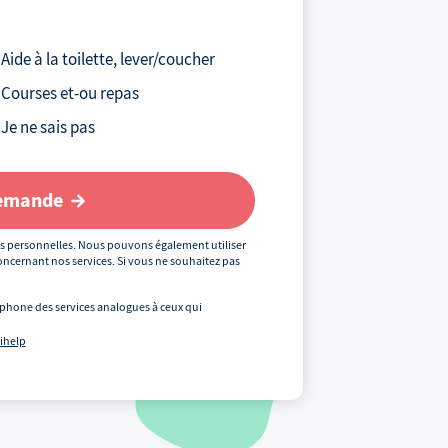
Votre téléphone
*
Aide à la toilette, lever/coucher
Courses et-ou repas
Votre email
Je ne sais pas
demande
Votre code postal
*
s personnelles. Nous pouvons également utiliser
ncernant nos services. Si vous ne souhaitez pas
phone des services analogues à ceux qui
Précédent
uihelp