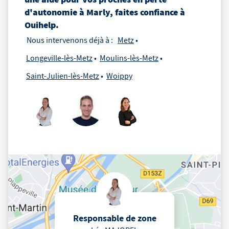
d'autonomie
à
Marly
, faites confiance à
Ouihelp.
Nous intervenons déjà à :
Metz
Longeville-lès-Metz
Moulins-lès-Metz
Saint-Julien-lès-Metz
Woippy
Responsable de zone