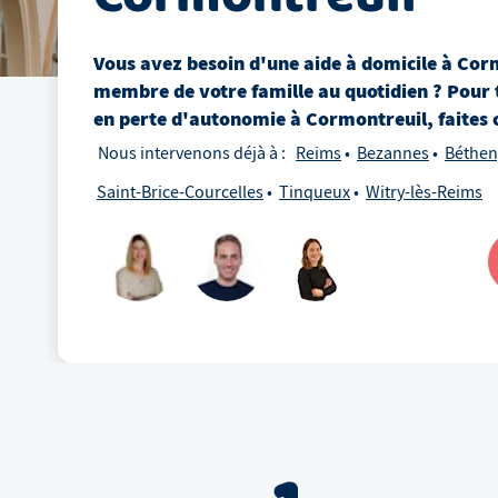
Vous avez besoin d'une aide à domicile
à
Corm
membre de votre famille au quotidien ? Pour 
en perte d'autonomie
à
Cormontreuil
, faites
Nous intervenons déjà à :
Reims
Bezannes
Béthen
Saint-Brice-Courcelles
Tinqueux
Witry-lès-Reims