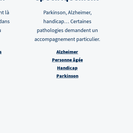
nt là
Parkinson, Alzheimer,
 dans
handicap… Certaines
u
pathologies demandent un
accompagnement particulier.
s
Alzheimer
Personne âgée
Handicap
Parkinson