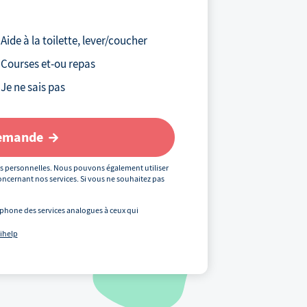
Votre téléphone
*
Aide à la toilette, lever/coucher
Courses et-ou repas
Votre email
Je ne sais pas
demande
Votre code postal
*
s personnelles. Nous pouvons également utiliser
ncernant nos services. Si vous ne souhaitez pas
phone des services analogues à ceux qui
Précédent
uihelp