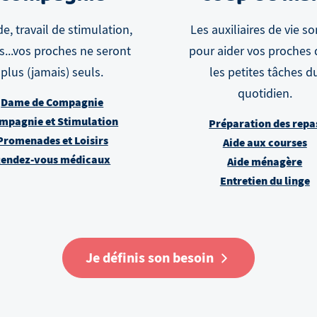
e, travail de stimulation,
Les auxiliaires de vie so
rs...vos proches ne seront
pour aider vos proches
plus (jamais) seuls.
les petites tâches d
quotidien.
Dame de Compagnie
mpagnie et Stimulation
Préparation des repa
Promenades et Loisirs
Aide aux courses
endez-vous médicaux
Aide ménagère
Entretien du linge
Je définis son besoin