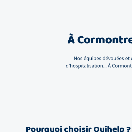
À
Cormontre
Nos équipes dévouées et e
d’hospitalisation...
À
Cormontr
Pourquoi choisir Ouihelp ?