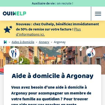
Auxiliaire de vie :
on recrute !
Nouveau : chez Ouihelp, bénéficiez immédiatement
de 50% de remise sur votre facture !
Plus
d'informations ici.
›
Aides à domicile
›
Annecy
›
Argonay
Aide à domicile
à
Argonay
Vous avez besoin d'une aide à domicile
à
Argonay
pour accompagner un membre de
votre famille au quotidien ? Pour trouver
une aide pour vos proches en perte