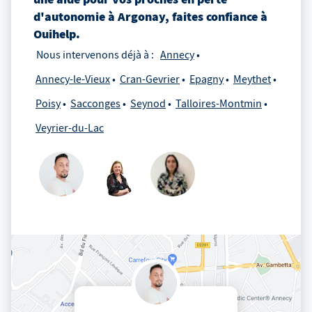
d'autonomie
à
Argonay
, faites confiance à
Ouihelp.
Nous intervenons déjà à :
Annecy
Annecy-le-Vieux
Cran-Gevrier
Epagny
Meythet
Poisy
Sacconges
Seynod
Talloires-Montmin
Veyrier-du-Lac